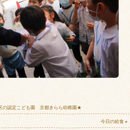
区の認定こども園 京都きらら幼稚園★
今日の給食
»