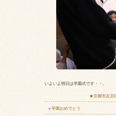
いよいよ明日は卒園式です・・。
★京都市左京
«
卒園おめでとう