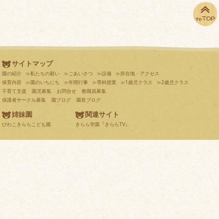
サイトマップ
園の紹介
≫私たちの願い
≫ごあいさつ
≫設備
≫所在地・アクセス
保育内容
≫園のいちにち
≫年間行事
≫専科授業
≫1歳児クラス
≫2歳児クラス
子育て支援
園児募集
お問合せ
教職員募集
保護者サークル募集
園ブログ
園長ブログ
姉妹園
関連サイト
びわこきららこども園
きらら学園『きららTV』