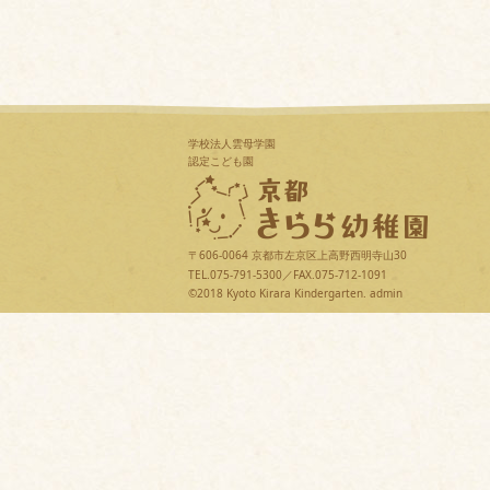
学校法人雲母学園
認定こども園
〒606-0064 京都市左京区上高野西明寺山30
TEL.075-791-5300／FAX.075-712-1091
©2018 Kyoto Kirara Kindergarten.
admin