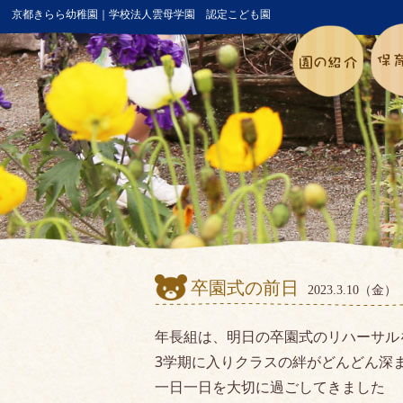
京都きらら幼稚園｜学校法人雲母学園 認定こども園
卒園式の前日
2023.3.10（金）
年長組は、明日の卒園式のリハーサル
3学期に入りクラスの絆がどんどん深
一日一日を大切に過ごしてきました