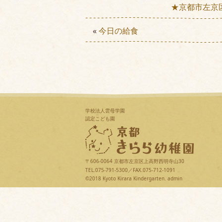
★京都市左京
«
今日の給食
学校法人雲母学園
認定こども園
〒606-0064 京都市左京区上高野西明寺山30
TEL.075-791-5300／FAX.075-712-1091
©2018 Kyoto Kirara Kindergarten.
admin