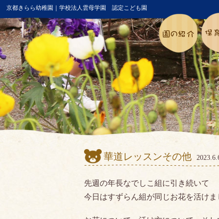
京都きらら幼稚園｜学校法人雲母学園 認定こども園
華道レッスンその他
2023.
先週の年長なでしこ組に引き続いて
今日はすずらん組が同じお花を活けま