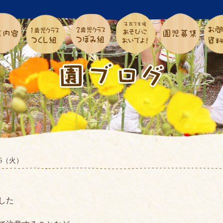
6.6（火）
した