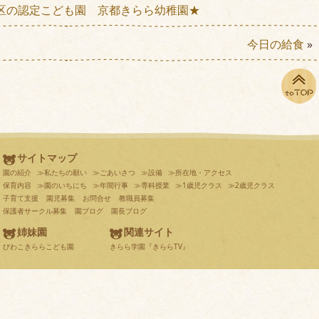
区の認定こども園 京都きらら幼稚園★
今日の給食
»
サイトマップ
園の紹介
≫私たちの願い
≫ごあいさつ
≫設備
≫所在地・アクセス
保育内容
≫園のいちにち
≫年間行事
≫専科授業
≫1歳児クラス
≫2歳児クラス
子育て支援
園児募集
お問合せ
教職員募集
保護者サークル募集
園ブログ
園長ブログ
姉妹園
関連サイト
びわこきららこども園
きらら学園『きららTV』