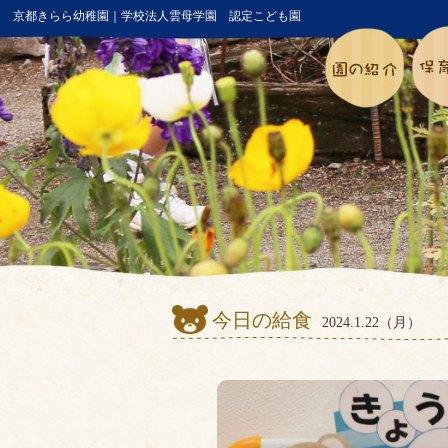
京都きらら幼稚園｜学校法人雲母学園 認定こども園
今日の給食
2024.1.22（月）