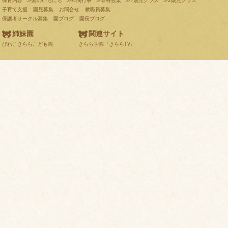
保育内容
≫園のいちにち
≫年間行事
≫専科授業
≫1歳児クラス
≫2歳児クラス
子育て支援
園児募集
お問合せ
教職員募集
保護者サークル募集
園ブログ
園長ブログ
姉妹園
関連サイト
びわこきららこども園
きらら学園『きららTV』