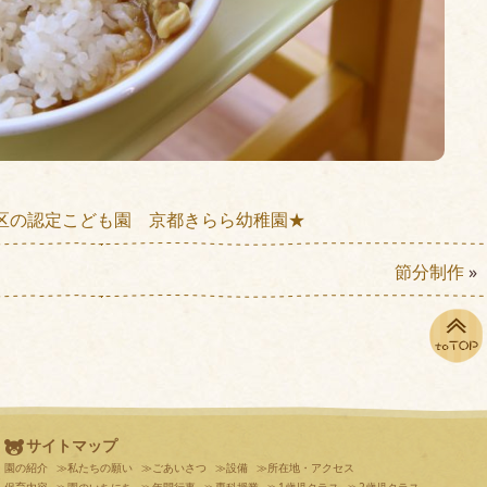
区の認定こども園 京都きらら幼稚園★
節分制作
»
サイトマップ
園の紹介
≫私たちの願い
≫ごあいさつ
≫設備
≫所在地・アクセス