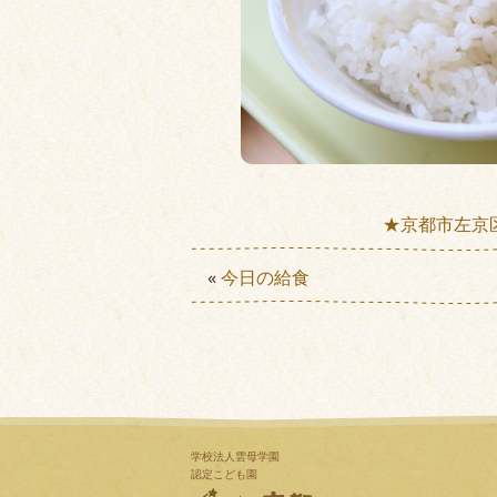
★京都市左京
«
今日の給食
学校法人雲母学園
認定こども園