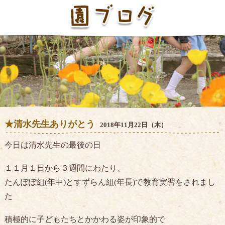
★清水先生ありがとう
2018年11月22日（木）
今日は清水先生の最後の日
１１月１日から３週間にわたり、
たんぽぽ組(年中)とすずらん組(年長)で教育実習をされまし
た
積極的に子どもたちとかかわる姿が印象的で