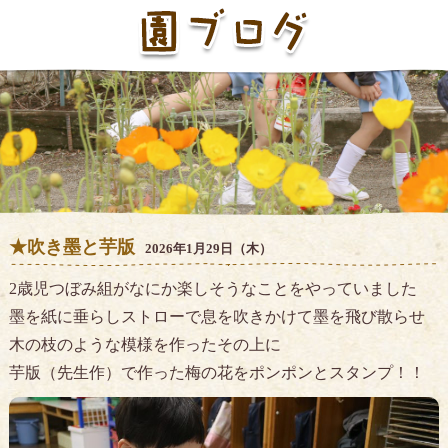
★吹き墨と芋版
2026年1月29日（木）
2歳児つぼみ組がなにか楽しそうなことをやっていました
墨を紙に垂らしストローで息を吹きかけて墨を飛び散らせ
木の枝のような模様を作ったその上に
芋版（先生作）で作った梅の花をポンポンとスタンプ！！