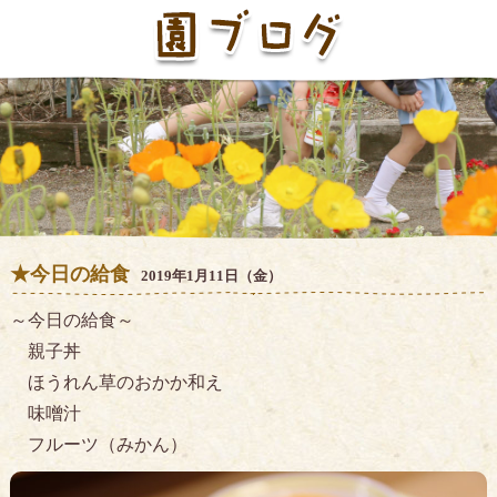
★今日の給食
2019年1月11日（金）
～今日の給食～
親子丼
ほうれん草のおかか和え
味噌汁
フルーツ（みかん）