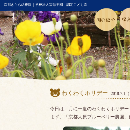
京都きらら幼稚園｜学校法人雲母学園 認定こども園
わくわくホリデー
2018.7.
今日は、月に一度のわくわくホリデー
まず、「京都大原ブルーベリー農園」