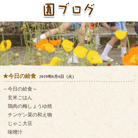
★今日の給食
2019年6月4日（火）
～今日の給食～
玄米ごはん
鶏肉の梅しょうゆ焼
チンゲン菜の和え物
じゃこ大豆
味噌汁