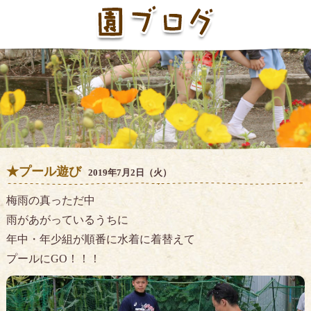
★プール遊び
2019年7月2日（火）
梅雨の真っただ中
雨があがっているうちに
年中・年少組が順番に水着に着替えて
プールにGO！！！