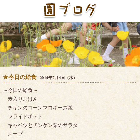
★今日の給食
2019年7月4日（木）
～今日の給食～
麦入りごはん
チキンのコーンマヨネーズ焼
フライドポテト
キャベツとチンゲン菜のサラダ
スープ