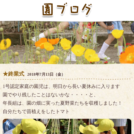
★終業式
2018年7月13日（金）
1号認定家庭の園児は、明日から長い夏休みに入ります
園でやり残したことはないかな・・・・と、
年長組は、園の畑に実った夏野菜たちを収穫しました！
自分たちで苗植えをしたトマト