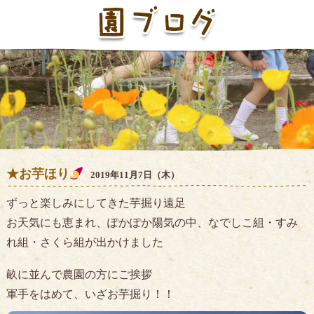
★お芋ほり
2019年11月7日（木）
ずっと楽しみにしてきた芋掘り遠足
お天気にも恵まれ、ぽかぽか陽気の中、なでしこ組・すみ
れ組・さくら組が出かけました
畝に並んで農園の方にご挨拶
軍手をはめて、いざお芋掘り！！