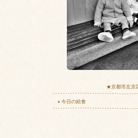
★京都市左京
«
今日の給食