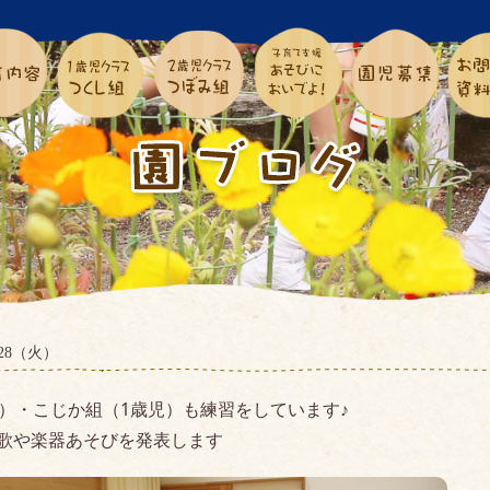
1.28（火）
）・こじか組（1歳児）も練習をしています♪
歌や楽器あそびを発表します