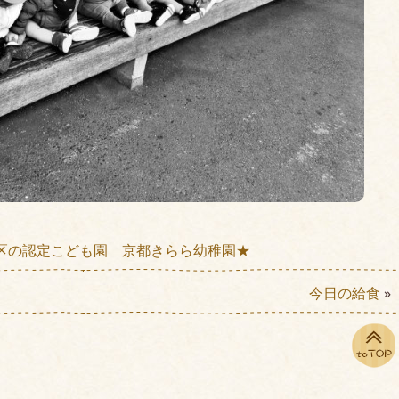
区の認定こども園 京都きらら幼稚園★
今日の給食
»