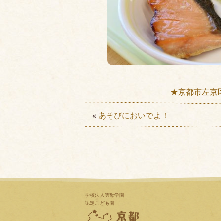
★京都市左京
«
あそびにおいでよ！
学校法人雲母学園
認定こども園