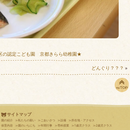
区の認定こども園 京都きらら幼稚園★
どんぐり？？？
»
サイトマップ
園の紹介
≫私たちの願い
≫ごあいさつ
≫設備
≫所在地・アクセス
保育内容
≫園のいちにち
≫年間行事
≫専科授業
≫1歳児クラス
≫2歳児クラス