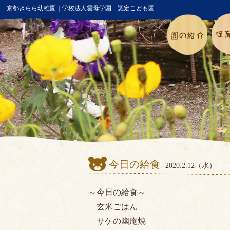
京都きらら幼稚園｜学校法人雲母学園 認定こども園
今日の給食
2020.2.12（水）
～今日の給食～
玄米ごはん
サケの幽庵焼