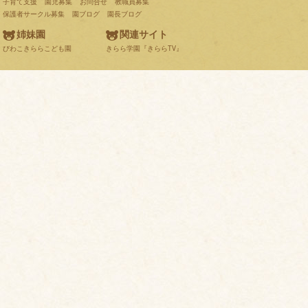
子育て支援
園児募集
お問合せ
教職員募集
保護者サークル募集
園ブログ
園長ブログ
姉妹園
関連サイト
びわこきららこども園
きらら学園『きららTV』