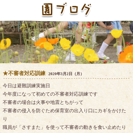
★不審者対応訓練
2020年3月2日（月）
今日は避難訓練実施日
今年度になって初めての不審者対応訓練です
不審者の場合は火事や地震とちがって
不審者の侵入を防ぐため保育室の出入り口にカギをかけた
り
職員が「さすまた」を使って不審者の動きを食い止めたり