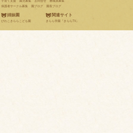
子育て支援
園児募集
お問合せ
教職員募集
保護者サークル募集
園ブログ
園長ブログ
姉妹園
関連サイト
びわこきららこども園
きらら学園『きららTV』