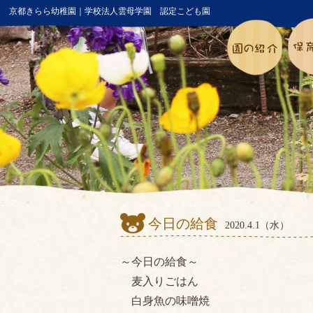
京都きらら幼稚園｜学校法人雲母学園 認定こども園
今日の給食
2020.4.1（水）
～今日の給食～
麦入りごはん
白身魚の味噌焼