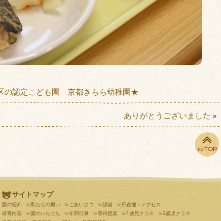
区の認定こども園 京都きらら幼稚園★
ありがとうございました
»
サイトマップ
園の紹介
≫私たちの願い
≫ごあいさつ
≫設備
≫所在地・アクセス
保育内容
≫園のいちにち
≫年間行事
≫専科授業
≫1歳児クラス
≫2歳児クラス