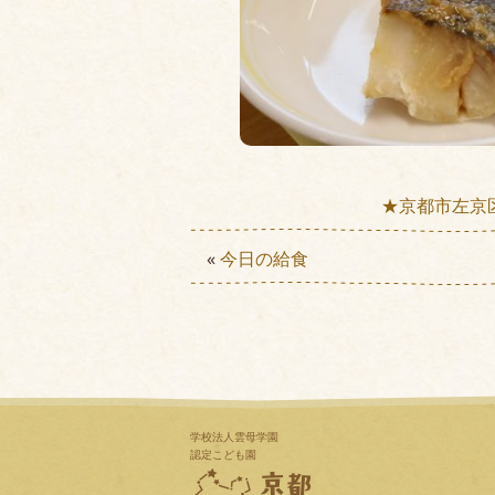
★京都市左京
«
今日の給食
学校法人雲母学園
認定こども園