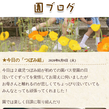
★今日の「つぼみ組」
2020年6月9日（火）
今日は２歳児つぼみ組が初めての園バス登園の日
泣いてぐずってを覚悟してお迎えに伺いましたが
お母さんと離れるのが悲しくてちょっぴり泣いていても
みんなとっても頑張ってくれました！
園では楽しく日課に取り組んだり