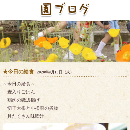
★今日の給食
2020年9月15日（火）
～今日の給食～
麦入りごはん
鶏肉の磯辺揚げ
切干大根と小松菜の煮物
具だくさん味噌汁