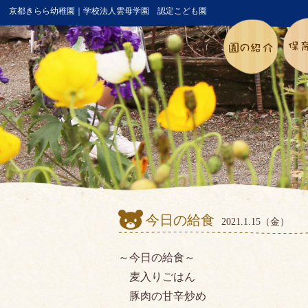
京都きらら幼稚園｜学校法人雲母学園 認定こども園
今日の給食
2021.1.15（金）
～今日の給食～
麦入りごはん
豚肉の甘辛炒め