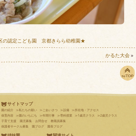
区の認定こども園 京都きらら幼稚園★
かるた大会
»
サイトマップ
園の紹介
≫私たちの願い
≫ごあいさつ
≫設備
≫所在地・アクセス
保育内容
≫園のいちにち
≫年間行事
≫専科授業
≫1歳児クラス
≫2歳児クラス
子育て支援
園児募集
お問合せ
教職員募集
保護者サークル募集
園ブログ
園長ブログ
姉妹園
関連サイト