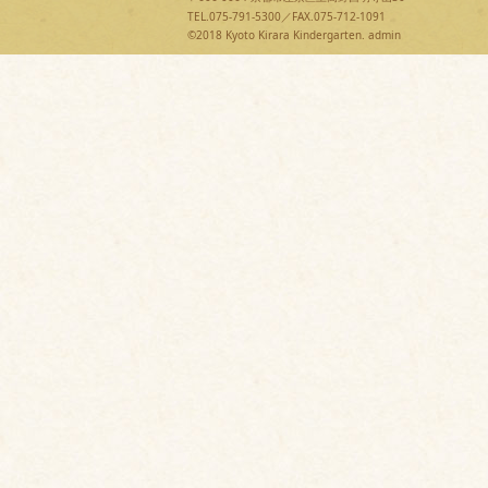
TEL.075-791-5300／FAX.075-712-1091
©2018 Kyoto Kirara Kindergarten.
admin