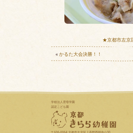
★京都市左京
«
かるた大会決勝！！
学校法人雲母学園
認定こども園
〒606-0064 京都市左京区上高野西明寺山30