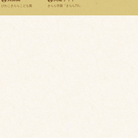
びわこきららこども園
きらら学園『きららTV』