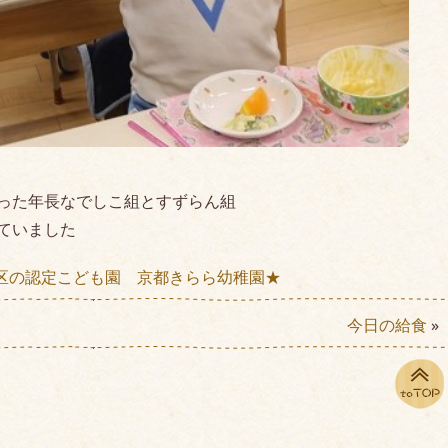
った年長なでしこ組とすずらん組
ていました
区の認定こども園 京都きらら幼稚園★
今日の給食
»