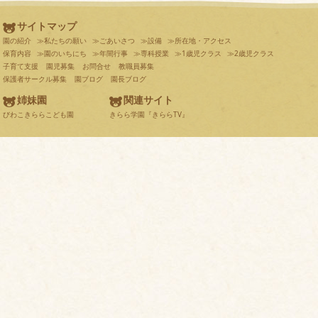
サイトマップ
園の紹介
≫私たちの願い
≫ごあいさつ
≫設備
≫所在地・アクセス
保育内容
≫園のいちにち
≫年間行事
≫専科授業
≫1歳児クラス
≫2歳児クラス
子育て支援
園児募集
お問合せ
教職員募集
保護者サークル募集
園ブログ
園長ブログ
姉妹園
関連サイト
びわこきららこども園
きらら学園『きららTV』