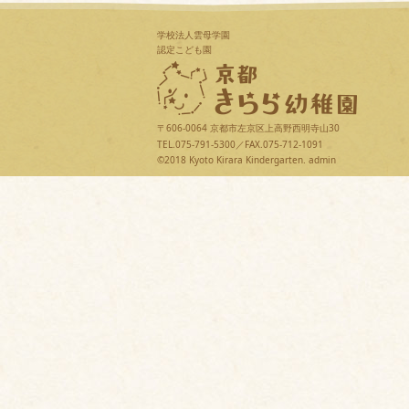
学校法人雲母学園
認定こども園
〒606-0064 京都市左京区上高野西明寺山30
TEL.075-791-5300／FAX.075-712-1091
©2018 Kyoto Kirara Kindergarten.
admin