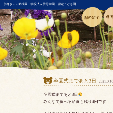
京都きらら幼稚園｜学校法人雲母学園 認定こども園
卒園式まであと3日
2021.3
卒園式まであと3日
みんなで食べる給食も残り3回です