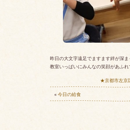
昨日の大文字遠足でますます絆が深ま
教室いっぱいにみんなの笑顔があふれ
★京都市左京
«
今日の給食