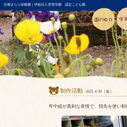
京都きらら幼稚園｜学校法人雲母学園 認定こども園
制作活動
2021.4.30（金）
年中組が真剣な表情で、指先を使い制