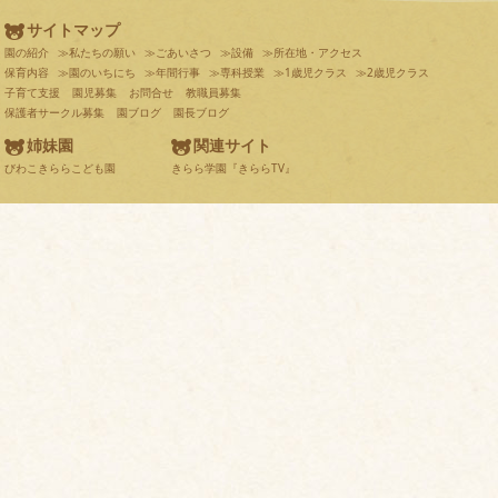
サイトマップ
園の紹介
≫私たちの願い
≫ごあいさつ
≫設備
≫所在地・アクセス
保育内容
≫園のいちにち
≫年間行事
≫専科授業
≫1歳児クラス
≫2歳児クラス
子育て支援
園児募集
お問合せ
教職員募集
保護者サークル募集
園ブログ
園長ブログ
姉妹園
関連サイト
びわこきららこども園
きらら学園『きららTV』