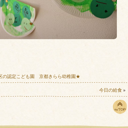
区の認定こども園 京都きらら幼稚園★
今日の給食
»