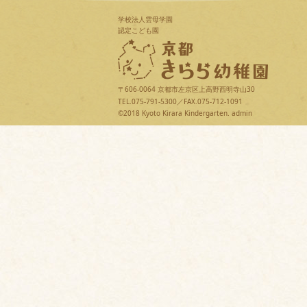
学校法人雲母学園
認定こども園
〒606-0064 京都市左京区上高野西明寺山30
TEL.075-791-5300／FAX.075-712-1091
©2018 Kyoto Kirara Kindergarten.
admin