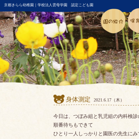
京都きらら幼稚園｜学校法人雲母学園 認定こども園
身体測定
2021.6.17（木）
今日は、つぼみ組と乳児組の内科検診
順番待ちもできて
ひとり一人しっかりと園医の先生にみ