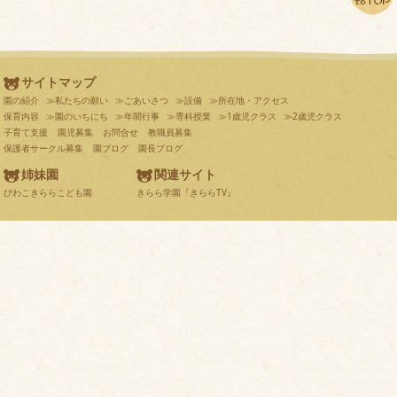
サイトマップ
園の紹介
≫私たちの願い
≫ごあいさつ
≫設備
≫所在地・アクセス
保育内容
≫園のいちにち
≫年間行事
≫専科授業
≫1歳児クラス
≫2歳児クラス
子育て支援
園児募集
お問合せ
教職員募集
保護者サークル募集
園ブログ
園長ブログ
姉妹園
関連サイト
びわこきららこども園
きらら学園『きららTV』