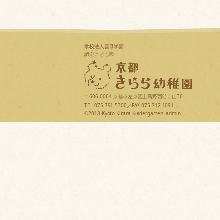
学校法人雲母学園
認定こども園
〒606-0064 京都市左京区上高野西明寺山30
TEL.075-791-5300／FAX.075-712-1091
©2018 Kyoto Kirara Kindergarten.
admin