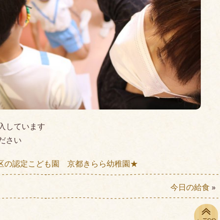
入しています
ださい
区の認定こども園 京都きらら幼稚園★
今日の給食
»