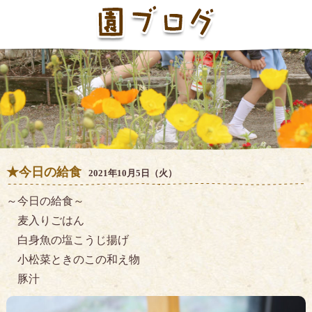
★今日の給食
2021年10月5日（火）
～今日の給食～
麦入りごはん
白身魚の塩こうじ揚げ
小松菜ときのこの和え物
豚汁