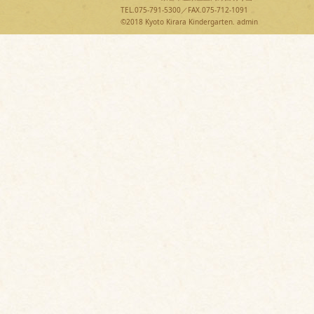
TEL.075-791-5300／FAX.075-712-1091
©2018 Kyoto Kirara Kindergarten.
admin