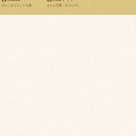
びわこきららこども園
きらら学園『きららTV』