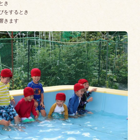
とき
びをするとき
響きます