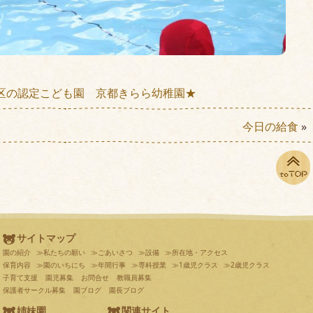
区の認定こども園 京都きらら幼稚園★
今日の給食
»
サイトマップ
園の紹介
≫私たちの願い
≫ごあいさつ
≫設備
≫所在地・アクセス
保育内容
≫園のいちにち
≫年間行事
≫専科授業
≫1歳児クラス
≫2歳児クラス
子育て支援
園児募集
お問合せ
教職員募集
保護者サークル募集
園ブログ
園長ブログ
姉妹園
関連サイト