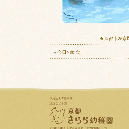
★京都市左京
«
今日の給食
学校法人雲母学園
認定こども園
〒606-0064 京都市左京区上高野西明寺山30