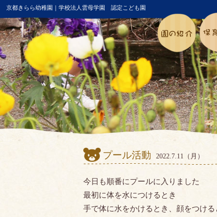
京都きらら幼稚園｜学校法人雲母学園 認定こども園
プール活動
2022.7.11（月）
今日も順番にプールに入りました
最初に体を水につけるとき
手で体に水をかけるとき、顔をつける