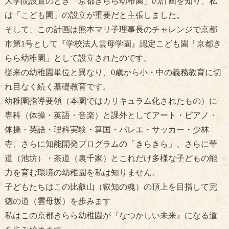
大学院設置のとき「京都きらら幼稚園」の計画を知り、私
は「こども園」の設立が重要だと主張しました。
そして、この計画は熊本マリ子理事長のチャレンジで京都
市第1号として『学校法人雲母学園』認定こども園「京都き
らら幼稚園」として設立されたのです。
従来の幼稚園単位と異なり、0歳から小・中の義務教育に切
れ目なく続く基礎教育です。
幼稚園指導要領（本園ではカリキュラム化されたもの）に
専科（体操・英語・音楽）と課外としてアート・ピアノ・
体操・英語・理科実験・算国・バレエ・サッカー・少林
寺、さらに知能開発プログラムの「きらきら」、さらに華
道（池坊）・茶道（裏千家）とこれだけ多様な子どもの能
力を育む環境の幼稚園を私は知りません。
子どもたちはこの比叡山（叡知の魂）の頂上を目指して完
徳の道（雲母坂）を歩みます
私はこの京都きらら幼稚園が『なつかしい未来』になる道