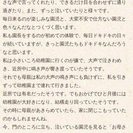
さな声で言ってくれたり、できるだけ目を合わせずに通り
過ぎたり、また、ずっと泣いていたりと様々です。
毎日来るのが楽しみな園児と、大変不安で仕方ない園児と
色々なんだなとつくづく思います。
私も園長をするのが初めての体験で、毎日ドキドキの日々
が続いていますが、きっと園児たちもドキドキなんだろう
なと思います。
私は小さいころ幼稚園に行くのが嫌で、大声で泣きわめ
き、近所中に鳴き声が響き渡っていたそうです。
それでも母親は私の大声の鳴き声にも負けずに、私を引き
ずって幼稚園まで連れて行きました。
近所では有名だったそうです。でもおかげでひと月後には
幼稚園が大好きになり、結構走り回っていたそうです。
その時に母親があきらめていたら、家に閉じこもっていた
のかもしれませんね。
今、門のところに立ち、泣いている園児を見ると「お母さ