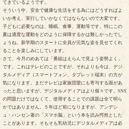
てきているようです。
そういう中、安全で健康な生活をする為にはどうすればよ
いか考え、実行していかなくてはならないので大変です。
子どもに必要なのは、睡眠、食事、運動等です。特にこの
夏は適度な運動をどのように保障するかは難しかったでし
ょうね。新学期のスタートに全員が元気な姿を見せてくれ
ることを楽しみにしています。
さて、今月のめあては「番組はえらんで見よう姿勢よく」
です。これはテレビのことですが、それよりも今は、デジ
タルメディア（スマートフォン、タブレット端末）の方が
気になります。まだテレビは家族団欒にも寄与する面があ
ったと思いますが、デジタルメディアはより個々です。SNS
の問題だけではなくて、使用することでの課題は全て明ら
かではありません。５年ほど前になりますが、アンデシ
ュ・ハンセン著の「スマホ脳」という本を読み愕然とした
ことがあります。そもそも乳幼児にデジタルメディアは必