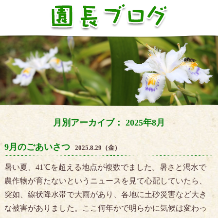
月別アーカイブ： 2025年8月
9月のごあいさつ
2025.8.29（金）
暑い夏、41℃を超える地点が複数でました。暑さと渇水で
農作物が育たないというニュースを見て心配していたら、
突如、線状降水帯で大雨があり、各地に土砂災害など大き
な被害がありました。ここ何年かで明らかに気候は変わっ