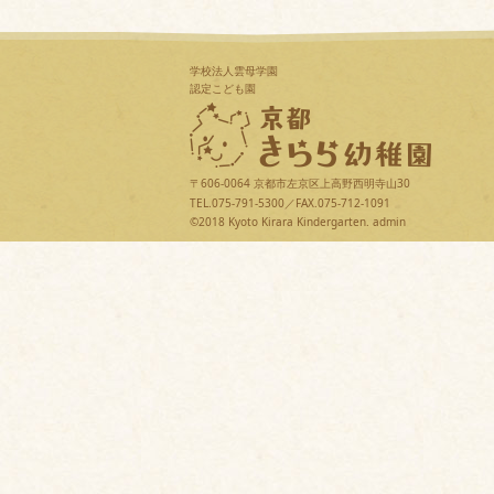
学校法人雲母学園
認定こども園
〒606-0064 京都市左京区上高野西明寺山30
TEL.075-791-5300／FAX.075-712-1091
©2018 Kyoto Kirara Kindergarten.
admin