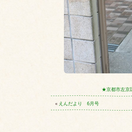
★京都市左京
«
えんだより 6月号