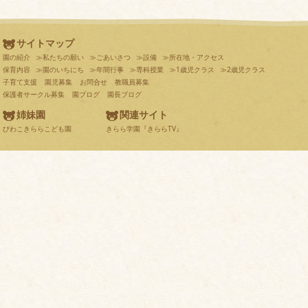
サイトマップ
園の紹介
≫私たちの願い
≫ごあいさつ
≫設備
≫所在地・アクセス
保育内容
≫園のいちにち
≫年間行事
≫専科授業
≫1歳児クラス
≫2歳児クラス
子育て支援
園児募集
お問合せ
教職員募集
保護者サークル募集
園ブログ
園長ブログ
姉妹園
関連サイト
びわこきららこども園
きらら学園『きららTV』