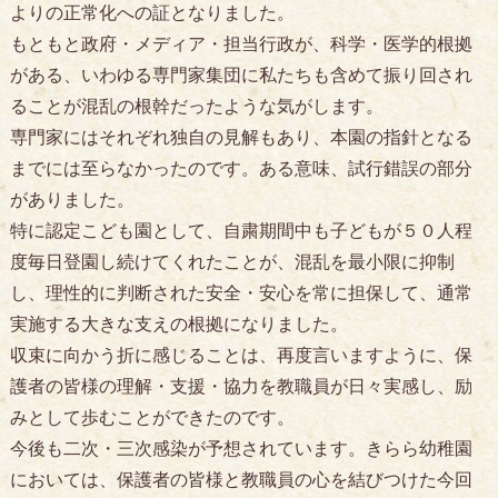
よりの正常化への証となりました。
もともと政府・メディア・担当行政が、科学・医学的根拠
がある、いわゆる専門家集団に私たちも含めて振り回され
ることが混乱の根幹だったような気がします。
専門家にはそれぞれ独自の見解もあり、本園の指針となる
までには至らなかったのです。ある意味、試行錯誤の部分
がありました。
特に認定こども園として、自粛期間中も子どもが５０人程
度毎日登園し続けてくれたことが、混乱を最小限に抑制
し、理性的に判断された安全・安心を常に担保して、通常
実施する大きな支えの根拠になりました。
収束に向かう折に感じることは、再度言いますように、保
護者の皆様の理解・支援・協力を教職員が日々実感し、励
みとして歩むことができたのです。
今後も二次・三次感染が予想されています。きらら幼稚園
においては、保護者の皆様と教職員の心を結びつけた今回